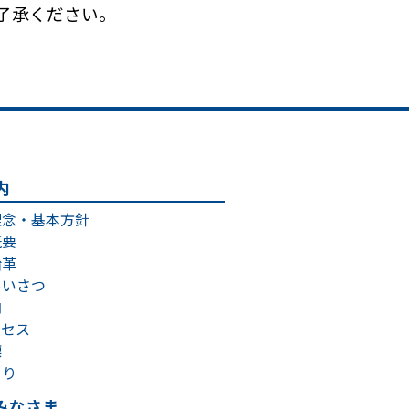
了承ください。
内
理念・基本方針
概要
沿革
あいさつ
内
クセス
標
より
みなさま