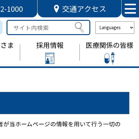
72-1000
交通アクセス
サ
イ
ト
なさま
採用情報
医療関係の皆様
内
検
索
者が当ホームページの情報を用いて行う一切の