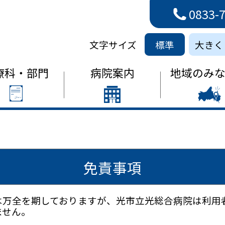
0833-
病院
文字サイズ
標準
大きく
療科・部門
病院案内
地域のみ
免責事項
は万全を期しておりますが、光市立光総合病院は利用
ません。