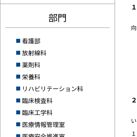
部門
当
向
看護部
放射線科
薬剤科
栄養科
リハビリテーション科
臨床検査科
臨床工学科
医
い
医療情報管理室
１
医療安全推進室