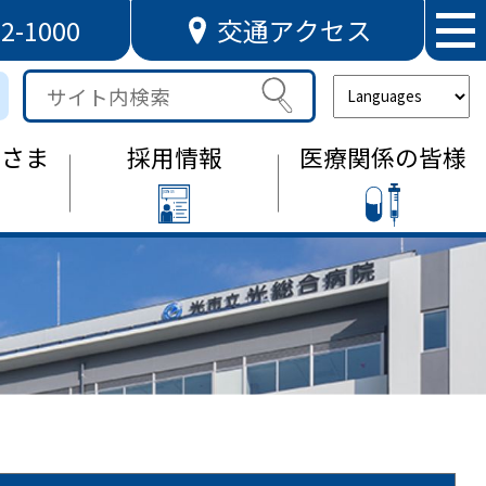
72-1000
交通アクセス
サ
イ
ト
なさま
採用情報
医療関係の皆様
内
検
索