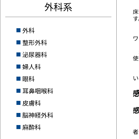
外科系
定
床
す
外科
院
ワ
整形外科
最
泌尿器科
使
婦人科
手
い
眼科
耳鼻咽喉科
皮膚科
脳神経外科
医
麻酔科
者