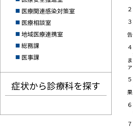
２
医療関連感染対策室
３
医療相談室
年
地域医療連携室
告
総務課
４
連
医事課
ま
ァ
５
症状から診療科を探す
抗
果
６
感
７
厚