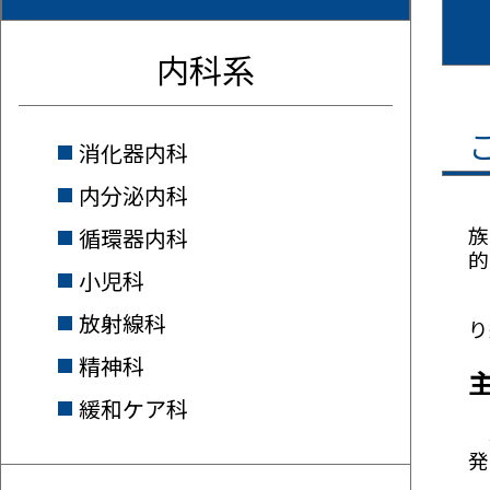
内科系
消化器内科
内分泌内科
医
族
循環器内科
的
小児科
医
放射線科
り
精神科
緩和ケア科
感
発