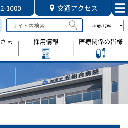
72-1000
交通アクセス
サ
イ
ト
なさま
採用情報
医療関係の皆様
内
検
索