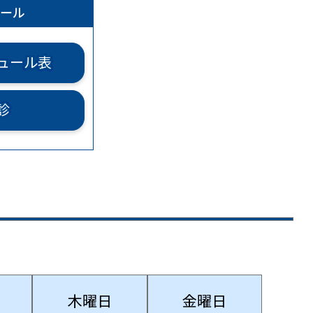
ール
ュール表
診
木曜日
金曜日