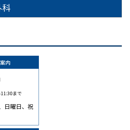
外科
案内
日
1:30まで
日、日曜日、祝