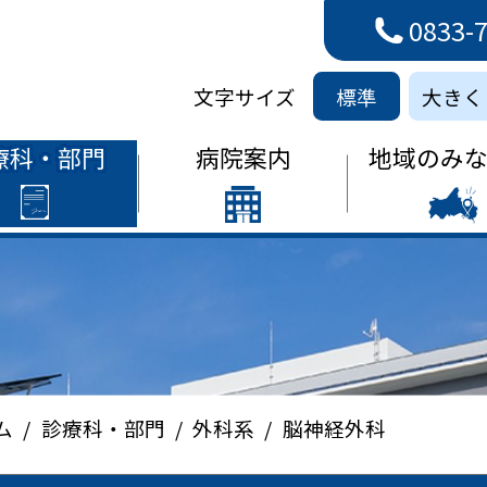
0833-
病院
文字サイズ
標準
大きく
療科・部門
病院案内
地域のみ
ム
診療科・部門
外科系
脳神経外科