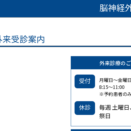
脳神経
外来受診案内
外来診療のご
受付
月曜日～金曜
8:15～11:00
※予約患者のみ1
休診
毎週 土曜
祭日